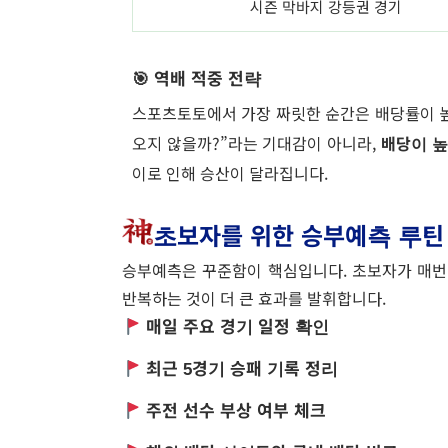
시즌 막바지 강등권 경기
🎯 역배 적중 전략
스포츠토토에서 가장 짜릿한 순간은 배당률이 높
오지 않을까?”라는 기대감이 아니라,
배당이 높
이로 인해 승산이 달라집니다.
초보자를 위한 승부예측 루틴
승부예측은 꾸준함이 핵심입니다. 초보자가 매번
반복하는 것이 더 큰 효과를 발휘합니다.
매일 주요 경기 일정 확인
최근 5경기 승패 기록 정리
주전 선수 부상 여부 체크