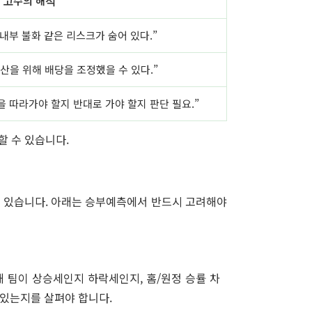
 고수의 해석
 내부 불화 같은 리스크가 숨어 있다.”
산을 위해 배당을 조정했을 수 있다.”
을 따라가야 할지 반대로 가야 할지 판단 필요.”
할 수 있습니다.
수 있습니다. 아래는 승부예측에서 반드시 고려해야
 팀이 상승세인지 하락세인지, 홈/원정 승률 차
가 있는지를 살펴야 합니다.