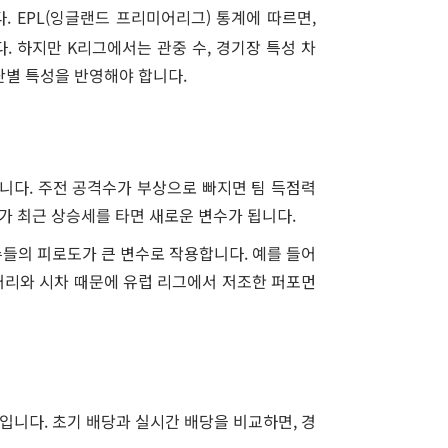
. EPL(잉글랜드 프리미어리그) 통계에 따르면,
. 하지만 K리그에서는 관중 수, 경기장 특성 차
단별 특성을 반영해야 합니다.
니다. 주전 공격수가 부상으로 빠지면 팀 득점력
가 최근 상승세를 타면 새로운 변수가 됩니다.
수들의 피로도가 큰 변수로 작용합니다. 예를 들어
거리와 시차 때문에 유럽 리그에서 저조한 퍼포먼
입니다. 초기 배당과 실시간 배당을 비교하면, 경