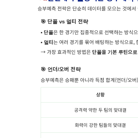
승부예측 전략은 단순히 데이터를 모으는 것에서 
🎯 단폴 vs 멀티 전략
▪
은 한 경기만 집중적으로 선택하는 방식으
단폴
는 여러 경기를 묶어 배팅하는 방식으로, 
▪ 멀티
→ 가장 효과적인 방법은
단폴을 기본 루틴으로
🎯 언더/오버 전략
승부예측은 승패뿐 아니라 득점 합계(언더/오버
상황
공격력 약한 두 팀의 맞대결
화력이 강한 팀들의 맞대결