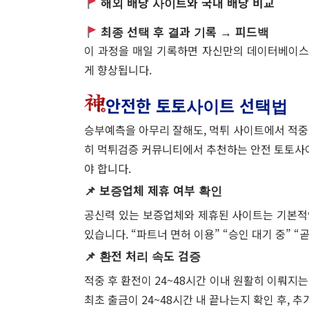
해외 배당 사이트와 국내 배당 비교
최종 선택 후 결과 기록 → 피드백
이 과정을 매일 기록하면 자신만의 데이터베이스
게 향상됩니다.
안전한 토토사이트 선택법
승부예측을 아무리 잘해도, 먹튀 사이트에서 적중
히 먹튀검증 커뮤니티에서 추천하는 안전 토토사이
야 합니다.
📌 보증업체 제휴 여부 확인
공신력 있는 보증업체와 제휴된 사이트는 기본적인
있습니다. “파트너 면허 이용” “승인 대기 중” 
📌 환전 처리 속도 검증
적중 후 환전이 24~48시간 이내 원활히 이뤄지
최초 출금이 24~48시간 내 끝나는지 확인 후, 추