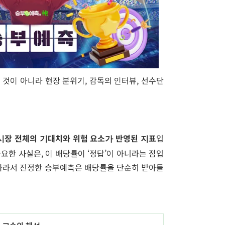
 것이 아니라 현장 분위기, 감독의 인터뷰, 선수단
입
시장 전체의 기대치와 위험 요소가 반영된 지표
요한 사실은, 이 배당률이 ‘정답’이 아니라는 점입
 따라서 진정한 승부예측은 배당률을 단순히 받아들