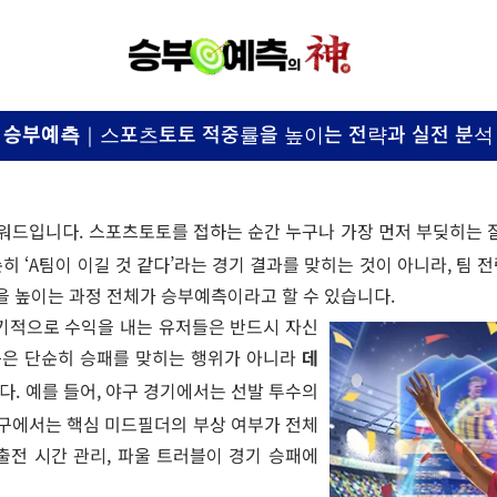
승부예측
｜스포츠토토 적중률을 높이는 전략과 실전 분석
워드입니다. 스포츠토토를 접하는 순간 누구나 가장 먼저 부딪히는 질
히 ‘A팀이 이길 것 같다’라는 경기 결과를 맞히는 것이 아니라, 팀 
 높이는 과정 전체가 승부예측이라고 할 수 있습니다.
장기적으로 수익을 내는 유저들은 반드시 자신
측은 단순히 승패를 맞히는 행위가 아니라
데
다. 예를 들어, 야구 경기에서는 선발 투수의
축구에서는 핵심 미드필더의 부상 여부가 전체
출전 시간 관리, 파울 트러블이 경기 승패에